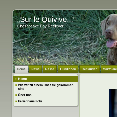
„Sur le Quivive...”
Chesapeake Bay Retriever
Home
News
Rasse
Hündinnen
Deckrüden
Wurfplan
Home
Wie wir zu einem Chessie gekommen
sind
Über uns
Ferienhaus Föhr