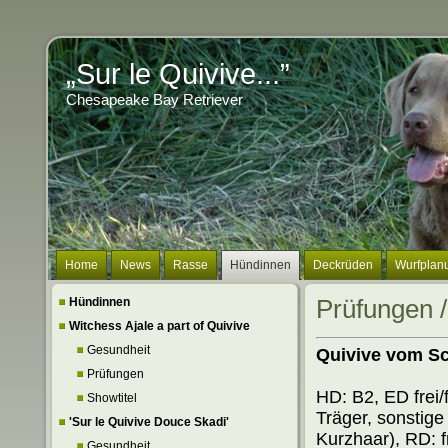
„Sur le Quivive...”
Chesapeake Bay Retriever
Home
News
Rasse
Hündinnen
Deckrüden
Wurfplan
Hündinnen
Prüfungen /
Witchess Ajale a part of Quivive
Gesundheit
Quivive vom S
Prüfungen
HD: B2, ED frei/f
Showtitel
Träger, sonstige
'Sur le Quivive Douce Skadi'
Kurzhaar), RD: f
Gesundheit