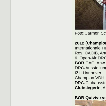
Foto:Carmen Sc
2012 (Champio
Internationa
Res. CACIB, An
6. Open-Air 
BOB
,CAC, Anw.
DRC-Aus
IZH H
Champion VDH
DRC-Clu
Clubsiegerin
, 
BOB Quivive vo