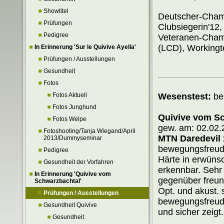
Showtitel
Deutscher-Cham
Prüfungen
Clubsiegerin'12
Pedigree
Veteranen-Cham
(LCD), Workingt
In Erinnerung 'Sur le Quivive Ayella'
Prüfungen / Ausstellungen
Gesundheit
Fotos
Wesenstest:
be
Fotos Aktuell
Fotos Junghund
Quivive vom S
Fotos Welpe
gew. am: 02.02
Fotoshooting/Tanja Wiegand/April
MTN Daredevil 
2013/Dummyseminar
bewegungsfreudi
Pedigree
Härte in erwüns
Gesundheit der Vorfahren
erkennbar. Sehr
In Erinnerung 'Quivive vom
gegenüber freund
Schwarzbachtal'
Opt. und akust. 
Prüfungen / Ausstellungen
bewegungsfreudi
Gesundheit Quivive
und sicher zeigt.
Gesundheit