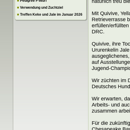
natürlich treu bl
Pedigree F-Wurf
Verwendung und Zuchtziel
Mit Quivive, Yel
Treffen Keke und Jale im Januar 2026
Retrieverrasse 
erfüllen/erfüllt
DRC.
Quivive, ihre To
Ururenkelin Jale
ausgeglichenes, 
auf Ausstellung
Jugend-Champi
Wir züchten im 
Deutsches Hunde
Wir erwarten, d
Arbeits- und au
zusammen arbei
Für die zukünfti
Chesapeake Bay 