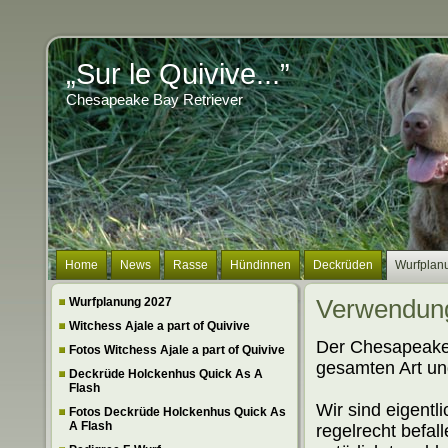
„Sur le Quivive...”
Chesapeake Bay Retriever
Home
News
Rasse
Hündinnen
Deckrüden
Wurfplan
Wurfplanung 2027
Verwendung
Witchess Ajale a part of Quivive
Der Chesapeake B
Fotos Witchess Ajale a part of Quivive
gesamten Art u
Deckrüde Holckenhus Quick As A
Flash
Wir sind eigentl
Fotos Deckrüde Holckenhus Quick As
A Flash
regelrecht befa